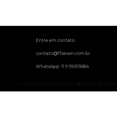
Entre em contato:
contato@l7seven.com.br
WhatsApp: 11 9 99093684
Criado E Desenvolvido 🚀 Por EAB Digita