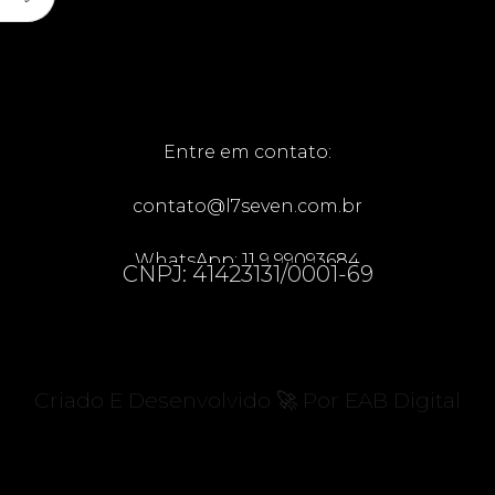
Entre em contato:
contato@l7seven.com.br
WhatsApp: 11 9 99093684
CNPJ: 41423131/0001-69
Criado E Desenvolvido 🚀 Por EAB Digital