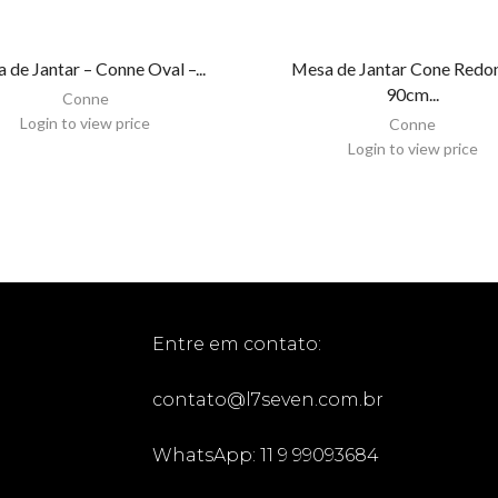
 de Jantar – Conne Oval –...
Mesa de Jantar Cone Redo
90cm...
Conne
Login to view price
Conne
Login to view price
Entre em contato:
contato@l7seven.com.br
WhatsApp: 11 9 99093684