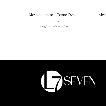
Mesa de Jantar – Conne Oval –...
Mesa
Conne
Login to view price