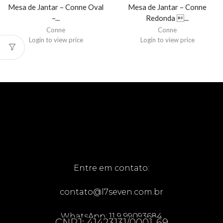
Mesa de Jantar – Conne Oval
Mesa de Jantar – Conne
–...
Redonda ...
Conne
Conne
Login to view price
Login to view price
Entre em contato:
contato@l7seven.com.br
WhatsApp: 11 9 99093684
CNPJ: 41423131/0001-69