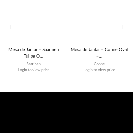
Mesa de Jantar – Saarinen
Mesa de Jantar – Conne Oval
Tulipa O...
–...
Saarinen
Conne
Login to view price
Login to view price